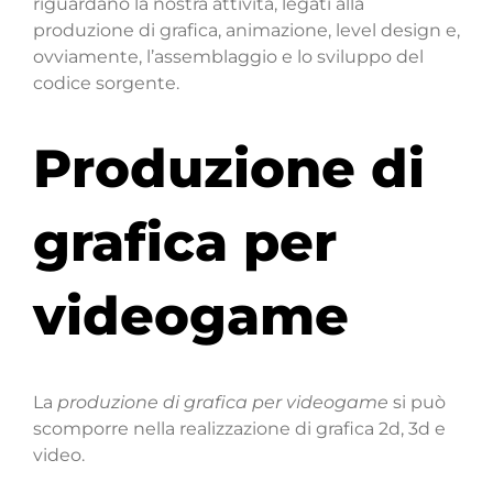
riguardano la nostra attività, legati alla
produzione di grafica, animazione, level design e,
ovviamente, l’assemblaggio e lo sviluppo del
codice sorgente.
Produzione di
grafica per
videogame
La
produzione di grafica per videogame
si può
scomporre nella realizzazione di grafica 2d, 3d e
video.