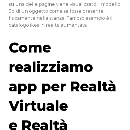
su una delle pagine viene visualizzato il modello
3d di un oggetto come se fosse presente
fisicamente nella stanza. Famoso esempio è il
catalogo ikea in realtà aumentata.
Come
realizziamo
app per Realtà
Virtuale
e Realtà