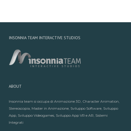
INSONNIA TEAM INTERACTIVE STUDIOS
ABOUT
Insonnia team si occupa di Animazione 3D, Character Animation,
Stereoscopia,
Master in Animazione
,
Sviluppo Software
,
Sviluppo
App
,
Sviluppo Videogames
,
Sviluppo App VR e AR
,
Sistemi
Integrati