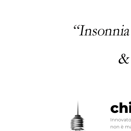
ch
Innovator
non è mai