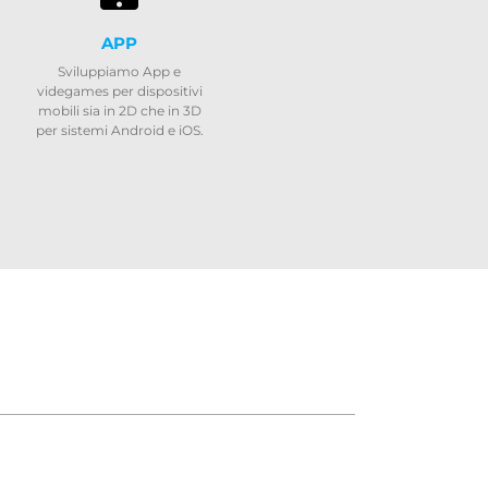
APP
Sviluppiamo App e
videgames per dispositivi
mobili sia in 2D che in 3D
per sistemi Android e iOS.