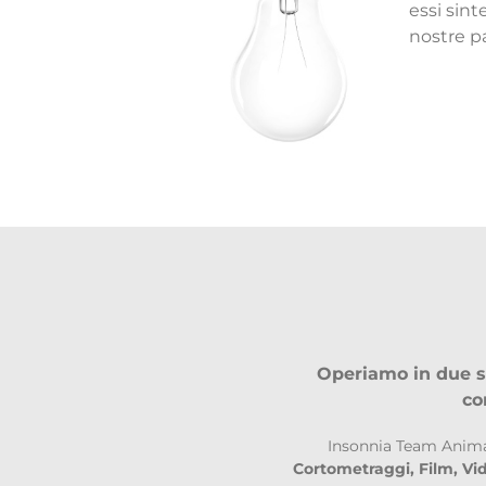
essi sint
nostre pa
Operiamo in due se
co
Insonnia Team Animat
Cortometraggi, Film, V