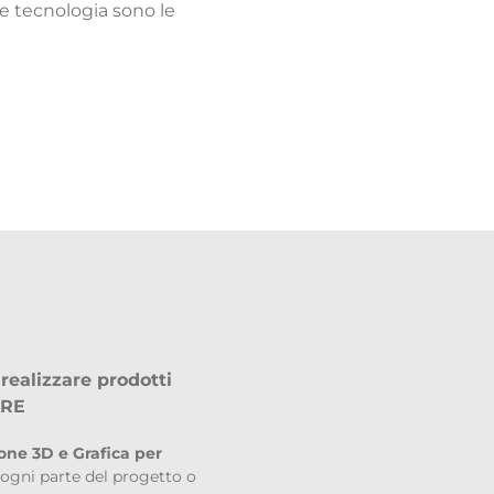
a e tecnologia sono le
realizzare prodotti
ARE
ne 3D e Grafica per
o ogni parte del progetto o