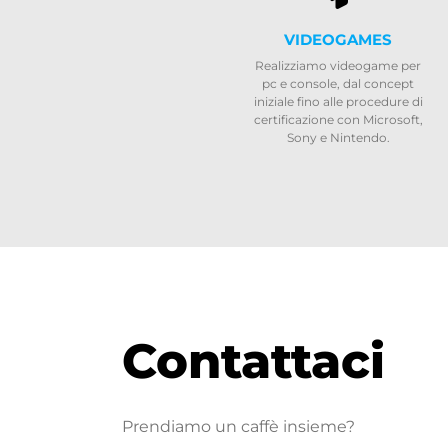
VIDEOGAMES
Realizziamo videogame per
pc e console, dal concept
iniziale fino alle procedure di
certificazione con Microsoft,
Sony e Nintendo.
Contattaci
Prendiamo un caffè insieme?