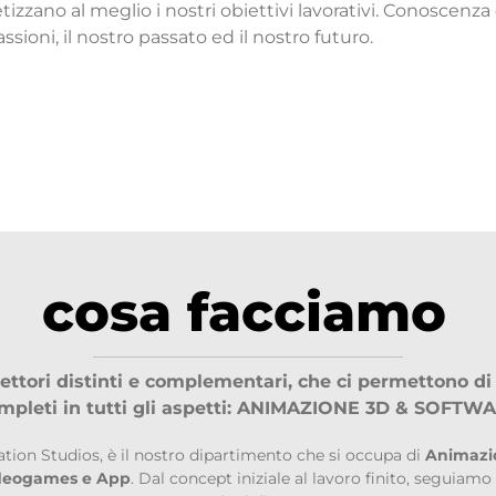
etizzano al meglio i nostri obiettivi lavorativi. Conoscenz
ssioni, il nostro passato ed il nostro futuro.
cosa facciamo
ttori distinti e complementari, che ci permettono di 
mpleti in tutti gli aspetti: ANIMAZIONE 3D & SOFTW
ion Studios, è il nostro dipartimento che si occupa di
Animazio
ideogames e App
. Dal concept iniziale al lavoro finito, seguiam