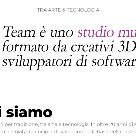
TRA ARTE & TECNOLOGIA
i siamo
i per tradizione, tra arte e tecnologia. In oltre 20 anni di s
 cambiata, i principi ed i valori sono alla base della nostr