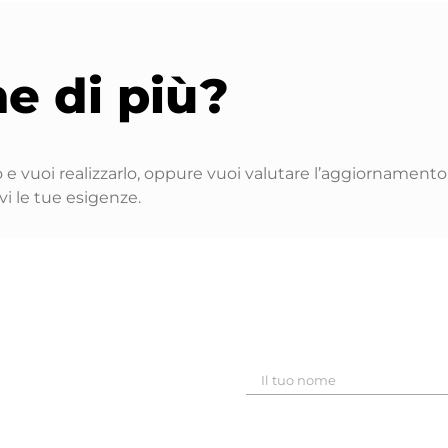
e di più?
e vuoi realizzarlo, oppure vuoi valutare l’aggiornamento e
vi le tue esigenze.