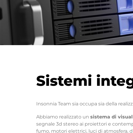
Sistemi integ
Insonnia Team sia occupa sia della realiz
Abbiamo realizzato un
sistema di visua
segnale 3d stereo ai proiettori e contem
fumo, motori elettrici, luci di atmosfera, 